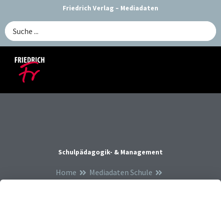
Zum
Friedrich Verlag – Mediadaten
Inhalt
Search
springen
...
Schulpädagogik- & Management
Home
Mediadaten Schule
Schulpädagogik- & Management