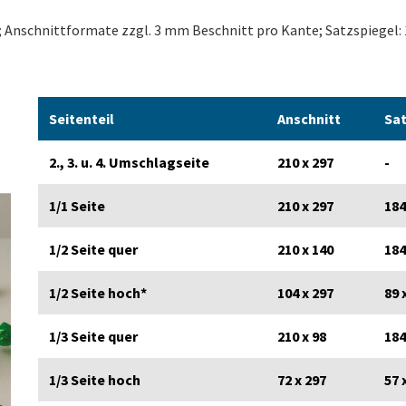
; Anschnittformate zzgl. 3 mm Beschnitt pro Kante; Satzspiegel:
Seiten­teil
An­schnitt
Sat
2., 3. u. 4. Umschlag­seite
210 x 297
-
1/1 Seite
210 x 297
184
1/2 Seite quer
210 x 140
184
1/2 Seite hoch*
104 x 297
89 
1/3 Seite quer
210 x 98
184
1/3 Seite hoch
72 x 297
57 