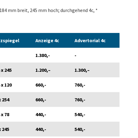
 184 mm breit, 245 mm hoch; durchgehend 4c, *
z­spiegel
Anzeige 4c
Advertorial 4c
1.380,-
-
 x 245
1.200,–
1.300,–
 x 120
660,-
760,-
x 254
660,-
760,-
 x 78
440,-
540,-
x 245
440,-
540,-