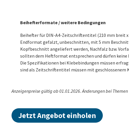
Beihefterformate / weitere Bedingungen
Beihefter für DIN-A4-Zeitschriftentitel (210 mm breit
angeliefert werden. Endbeschnitt an der Seite und am
Endformat gefalzt, unbeschnitten, mit 5 mm Beschnitt
Kopfbeschnitt angeliefert werden, Nachfalz bzw. Vorfal
sollten dem Heftformat entsprechen und dürfen keine 
Die Spezifikationen bei Klebebindungen müssen erfragt 
sind als Zeitschriftentitel müssen mit geschlossenem
Anzeigenpreise gültig ab 01.01.2026. Änderungen bei Themen u.
Jetzt Angebot einholen