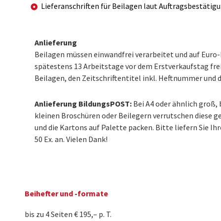
Lieferanschriften für Beilagen laut Auftragsbestätigu
Anlieferung
Beilagen müssen einwandfrei verarbeitet und auf Euro-P
spätestens 13 Arbeitstage vor dem Erstverkaufstag fre
Beilagen, den Zeitschriftentitel inkl. Heftnummer un
Anlieferung BildungsPOST:
Bei A4 oder ähnlich groß,
kleinen Broschüren oder Beilegern verrutschen diese g
und die Kartons auf Palette packen. B
itte liefern Sie 
50 Ex. an. Vielen Dank!
Beihefter und -formate
bis zu 4 Seiten € 195,– p. T.