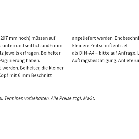
 x 297 mm hoch) müssen auf
 Fuß. Beihefterformate für
 unten und seitlich und 6 mm
kleinere Zeitschriftentitel
z jeweils erfragen. Beihefter
als DIN-A4 – bitte auf Anfrage. 
Paginierung haben.
Auftragsbestätigung. Anlieferun
werden. Beihefter, die kleiner
 Kopf mit 6 mm Beschnitt
 Terminen vorbehalten. Alle Preise zzgl. MwSt.