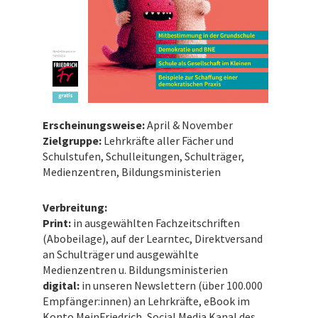
Erscheinungsweise:
April & November
Zielgruppe:
Lehrkräfte aller Fächer und
Schulstufen, Schulleitungen, Schulträger,
Medienzentren, Bildungsministerien
Verbreitung:
Print:
in ausgewählten Fachzeitschriften
(Abobeilage), auf der Learntec, Direktversand
an Schulträger und ausgewählte
Medienzentren u. Bildungsministerien
digital:
in unseren Newslettern (über 100.000
Empfänger:innen) an Lehrkräfte, eBook
im
Konto MeinFriedrich
, Social Media Kanal des