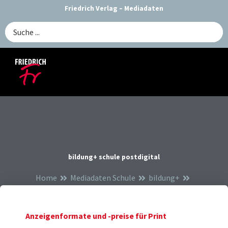
Zum
Friedrich Verlag – Mediadaten
Inhalt
Search
springen
...
bildung+ schule postdigital
Home
Mediadaten Schule
bildung+
bildung+ schule postdigital
Anzeigenformate und -preise für Print