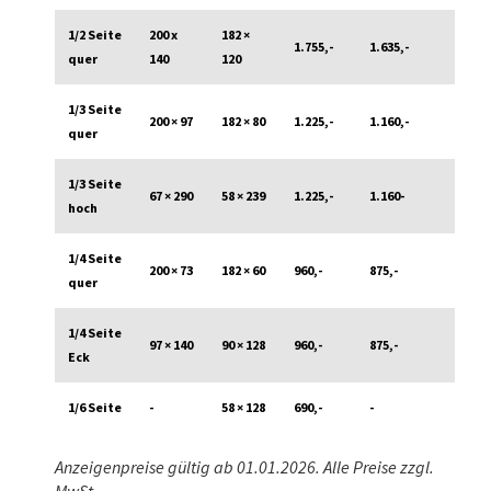
1/2 Seite
200 x
182 ×
1.755,-
1.635,-
quer
140
120
1/3 Seite
200 × 97
182 × 80
1.225,-
1.160,-
quer
1/3 Seite
67 × 290
58 × 239
1.225,-
1.160-
hoch
1/4 Seite
200 × 73
182 × 60
960,-
875,-
quer
1/4 Seite
97 × 140
90 × 128
960,-
875,-
Eck
1/6 Seite
-
58 × 128
690,-
-
Anzeigenpreise gültig ab 01.01.2026. Alle Preise zzgl.