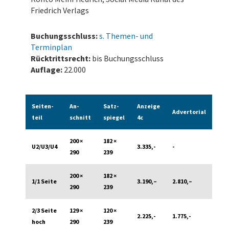
Friedrich Verlags
Buchungsschluss:
s. Themen- und
Terminplan
Rücktrittsrecht:
bis Buchungsschluss
Auflage:
22.000
Seiten­
An­
Satz­
Anzeige
Advertorial
teil
schnitt
spiegel
4c
200 ×
182 ×
U2/U3/U4
3.335,-
-
290
239
200 ×
182 ×
1/1 Seite
3.190,–
2.810,–
290
239
2/3 Seite
129 ×
120 ×
2.225,-
1.775,-
hoch
290
239