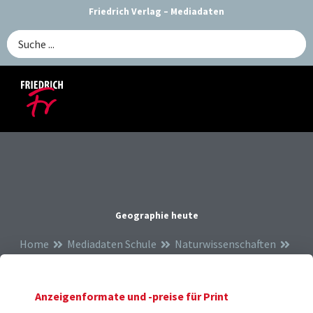
Zum
Friedrich Verlag – Mediadaten
Inhalt
Search
springen
...
Geographie heute
Home
Mediadaten Schule
Naturwissenschaften
Geographie heute
Anzeigenformate und -preise für Print