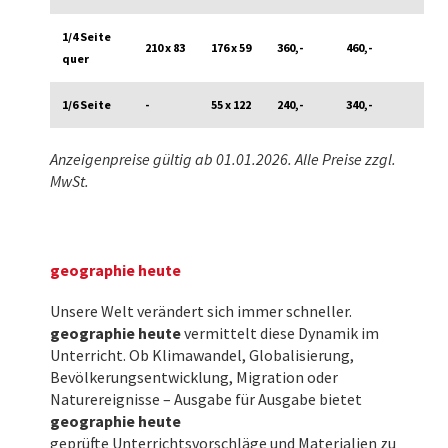
1/4 Seite
210 x 83
176 x 59
360,-
460,-
quer
1/6 Seite
-
55 x 122
240,-
340,-
Anzeigenpreise gültig ab 01.01.2026. Alle Preise zzgl.
MwSt.
geographie heute
Unsere Welt verändert sich immer schneller.
geographie heute
vermittelt diese Dynamik im
Unterricht. Ob Klimawandel, Globalisierung,
Bevölkerungsentwicklung, Migration oder
Naturereignisse – Ausgabe für Ausgabe bietet
geographie heute
geprüfte
Unterrichtsvorschläge und Materialien zu