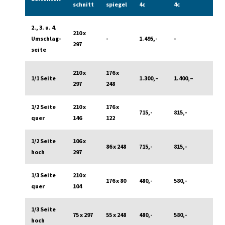
schnitt
spiegel
4c
4c
2., 3. u. 4.
210 x
Umschlag­
-
1.495,-
-
297
seite
210 x
176 x
1/1 Seite
1.300,–
1.400,–
297
248
1/2 Seite
210 x
176 x
715,-
815,-
quer
146
122
1/2 Seite
106 x
86 x 248
715,-
815,-
hoch
297
1/3 Seite
210 x
176 x 80
480,-
580,-
quer
104
1/3 Seite
75 x 297
55 x 248
480,-
580,-
hoch