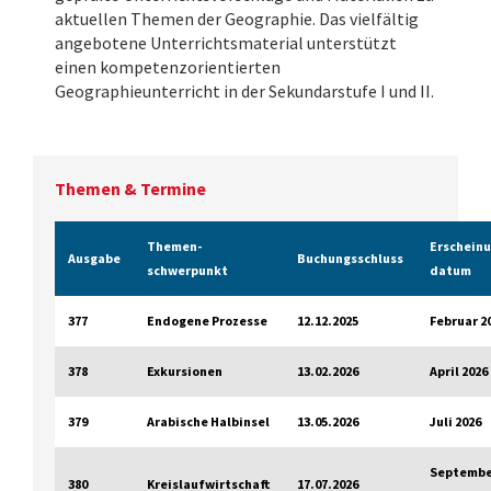
aktuellen Themen der Geographie. Das vielfältig
angebotene Unterrichtsmaterial unterstützt
einen kompetenzorientierten
Geographieunterricht in der Sekundarstufe I und II.
Themen & Termine
Themen­
Erscheinu
Ausgabe
Buchungsschluss
schwerpunkt
datum
377
Endogene Prozesse
12.12.2025
Februar 2
378
Exkursionen
13.02.2026
April 2026
379
Arabische Halbinsel
13.05.2026
Juli 2026
Septembe
380
Kreislaufwirtschaft
17.07.2026