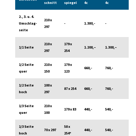
schnitt
spiegel
4c
4c
2., 3. u. 4.
210 x
Umschlag­
-
1.380,-
-
297
seite
210 x
179 x
1/1 Seite
1.200,–
1.300,–
297
254
1/2 Seite
210 x
179 x
660,-
760,-
quer
150
123
1/2 Seite
100 x
87 x 254
660,-
760,-
hoch
297
1/3 Seite
210 x
179 x 83
440,-
540,-
quer
100
1/3 Seite
58 x
70 x 297
440,-
540,-
hoch
254*