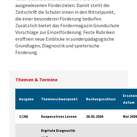
ausgewiesenen Förderzielen. Damit stellt die
Zeitschrift die Schüler:innen
in den Mittelpunkt,
die einer besonderen Förderung bedürfen.
Zusätzlich bietet das Fördermagazin Grundschule
Vorschläge zur Einzelförderung. Feste Rubriken
eröffnen neue Einblicke in sonderpädagogische
Grundlagen, Diagnostik und spielerische
Förderung.
Themen & Termine
Erschei
Ausgabe
Themen­schwerpunkt
Buchungsschluss
datum
2 (26)
Kooperatives Lernen
26.02.2026
Mai 2026
Digitale Diagnostik