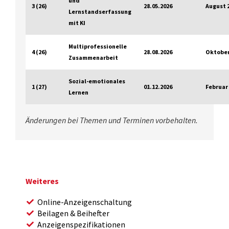
und
3 (26)
28.05.2026
August 
Lernstandserfassung
mit KI
Multiprofessionelle
4 (26)
28.08.2026
Oktober
Zusammenarbeit
Sozial-emotionales
1 (27)
01.12.2026
Februar
Lernen
Änderungen bei Themen und Terminen vorbehalten.
Weiteres
Online-Anzeigenschaltung
Beilagen & Beihefter
Anzeigenspezifikationen