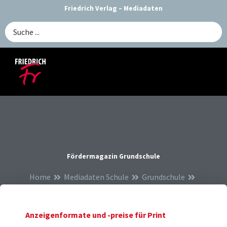
Zum
Friedrich Verlag – Mediadaten
Inhalt
Search
springen
...
Fördermagazin Grundschule
Home
Mediadaten Schule
Grundschule
Fördermagazin Grundschule
Anzeigenformate und -preise für Print